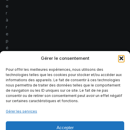
e
r
à
r
e
p
é
r
Gérer le consentement
e
r
Pour offrir les meilleures expériences, nous utilisons des
technologies telles que les cookies pour stocker et/ou accéder aux
l
informations des appareils. Le fait de consentir à ces technologies
e
nous permettra de traiter des données telles que le comportement
s
de navigation ou les ID uniques sur ce site. Le fait de ne pas
consentir ou de retirer son consentement peut avoir un effet négatif
r
sur certaines caractéristiques et fonctions.
i
s
Gérer les services
q
u
Accepter