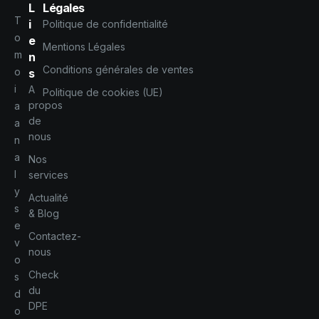
L
Légales
T
i
Politique de confidentialité
o
e
Mentions Légales
m
n
Conditions générales de ventes
o
s
i
A
Politique de cookies (UE)
propos
a
de
a
nous
n
a
Nos
l
services
y
Actualité
s
& Blog
e
Contactez-
v
nous
o
Check
s
du
d
DPE
o