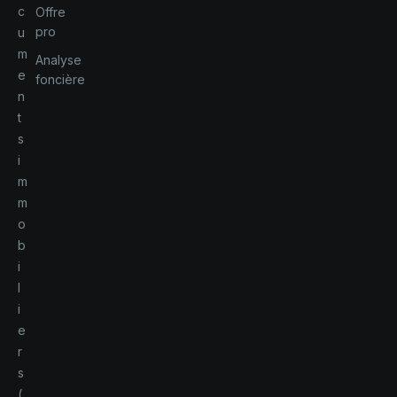
c
Offre
pro
u
m
Analyse
e
foncière
n
t
s
i
m
m
o
b
i
l
i
e
r
s
(