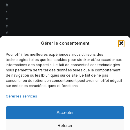
à
r
e
p
é
r
Gérer le consentement
e
r
Pour offrir les meilleures expériences, nous utilisons des
technologies telles que les cookies pour stocker et/ou accéder aux
l
informations des appareils. Le fait de consentir à ces technologies
e
nous permettra de traiter des données telles que le comportement
s
de navigation ou les ID uniques sur ce site. Le fait de ne pas
consentir ou de retirer son consentement peut avoir un effet négatif
r
sur certaines caractéristiques et fonctions.
i
s
Gérer les services
q
u
Accepter
e
s
Refuser