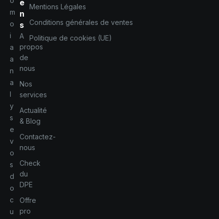
o
e
Mentions Légales
m
n
Conditions générales de ventes
o
s
i
A
Politique de cookies (UE)
propos
a
de
a
nous
n
a
Nos
l
services
y
Actualité
s
& Blog
e
Contactez-
v
nous
o
Check
s
du
d
DPE
o
c
Offre
pro
u