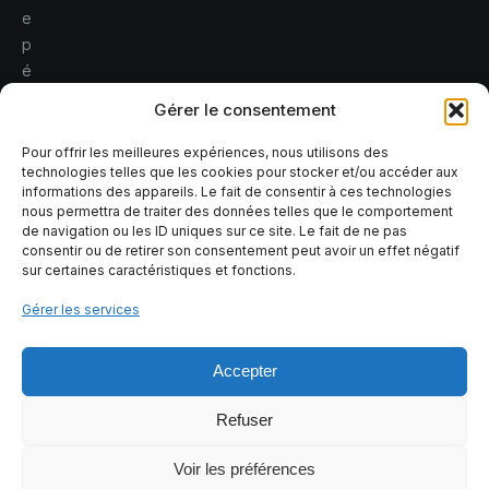
e
p
é
r
Gérer le consentement
e
r
Pour offrir les meilleures expériences, nous utilisons des
technologies telles que les cookies pour stocker et/ou accéder aux
l
informations des appareils. Le fait de consentir à ces technologies
e
nous permettra de traiter des données telles que le comportement
s
de navigation ou les ID uniques sur ce site. Le fait de ne pas
consentir ou de retirer son consentement peut avoir un effet négatif
r
sur certaines caractéristiques et fonctions.
i
s
Gérer les services
q
u
Accepter
e
s
Refuser
Voir les préférences