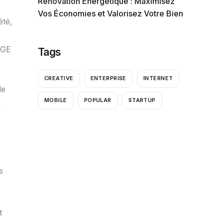
Rénovation Énergétique : Maximisez
Vos Économies et Valorisez Votre Bien
été,
RGE
Tags
CREATIVE
ENTERPRISE
INTERNET
de
MOBILE
POPULAR
STARTUP
s
s
t