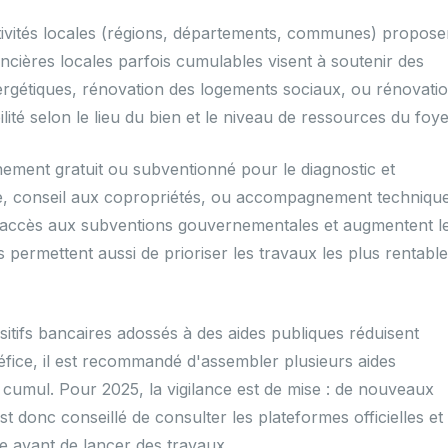
tivités locales (régions, départements, communes) propose
cières locales parfois cumulables visent à soutenir des
nergétiques, rénovation des logements sociaux, ou rénovati
ibilité selon le lieu du bien et le niveau de ressources du foye
ment gratuit ou subventionné pour le diagnostic et
tique, conseil aux copropriétés, ou accompagnement techniqu
t l'accès aux subventions gouvernementales et augmentent l
permettent aussi de prioriser les travaux les plus rentabl
ositifs bancaires adossés à des aides publiques réduisent
néfice, il est recommandé d'assembler plusieurs aides
e cumul. Pour 2025, la vigilance est de mise : de nouveaux
 est donc conseillé de consulter les plateformes officielles et 
e avant de lancer des travaux.