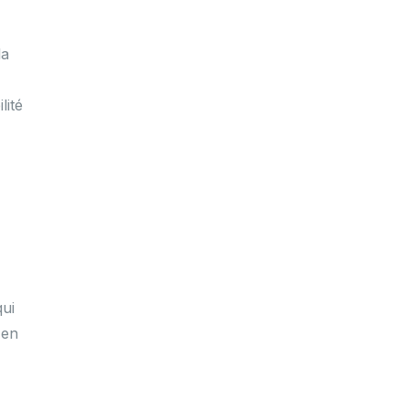
la
lité
qui
 en