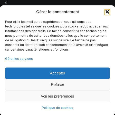
é
r
Gérer le consentement
e
r
Pour offrir les meilleures expériences, nous utilisons des
technologies telles que les cookies pour stocker et/ou accéder aux
l
informations des appareils. Le fait de consentir à ces technologies
e
nous permettra de traiter des données telles que le comportement
s
de navigation ou les ID uniques sur ce site. Le fait de ne pas
consentir ou de retirer son consentement peut avoir un effet négatif
r
sur certaines caractéristiques et fonctions.
i
s
Gérer les services
q
u
Accepter
e
s
Refuser
Voir les préférences
Tous droits réservés Tomoia
Politique de cookies