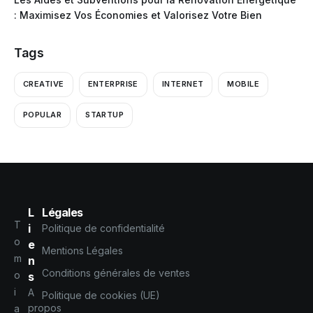
: Maximisez Vos Économies et Valorisez Votre Bien
Tags
CREATIVE
ENTERPRISE
INTERNET
MOBILE
POPULAR
STARTUP
L
Légales
T
i
Politique de confidentialité
o
e
Mentions Légales
m
n
Conditions générales de ventes
o
s
i
A
Politique de cookies (UE)
propos
a