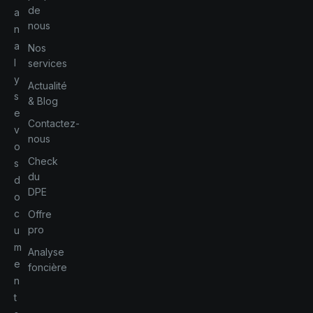
de
a
nous
n
a
Nos
l
services
y
Actualité
s
& Blog
e
Contactez-
v
nous
o
Check
s
du
d
DPE
o
c
Offre
pro
u
m
Analyse
e
foncière
n
t