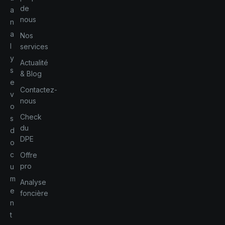
de
a
nous
n
a
Nos
l
services
y
Actualité
s
& Blog
e
Contactez-
v
nous
o
Check
s
du
d
DPE
o
c
Offre
pro
u
m
Analyse
e
foncière
n
t