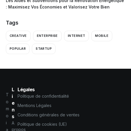
Les Aides et Subventions pour la Rénovation Énergétique
: Maximisez Vos Économies et Valorisez Votre Bien
Tags
CREATIVE
ENTERPRISE
INTERNET
MOBILE
POPULAR
STARTUP
L
Légales
T
i
Politique de confidentialité
o
e
Mentions Légales
m
n
Conditions générales de ventes
o
s
i
A
Politique de cookies (UE)
propos
a