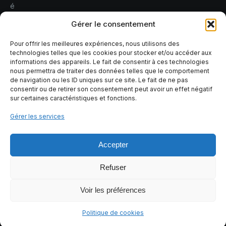
é
r
Gérer le consentement
e
r
Pour offrir les meilleures expériences, nous utilisons des
technologies telles que les cookies pour stocker et/ou accéder aux
l
informations des appareils. Le fait de consentir à ces technologies
e
nous permettra de traiter des données telles que le comportement
s
de navigation ou les ID uniques sur ce site. Le fait de ne pas
consentir ou de retirer son consentement peut avoir un effet négatif
r
sur certaines caractéristiques et fonctions.
i
s
Gérer les services
q
u
Accepter
e
s
Refuser
Voir les préférences
Tous droits réservés Tomoia
Politique de cookies