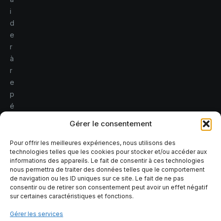
i
d
e
r
à
r
e
p
é
r
Gérer le consentement
e
r
Pour offrir les meilleures expériences, nous utilisons des
technologies telles que les cookies pour stocker et/ou accéder aux
l
informations des appareils. Le fait de consentir à ces technologies
e
nous permettra de traiter des données telles que le comportement
s
de navigation ou les ID uniques sur ce site. Le fait de ne pas
consentir ou de retirer son consentement peut avoir un effet négatif
r
sur certaines caractéristiques et fonctions.
i
s
Gérer les services