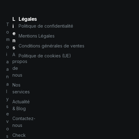
L
Légales
T
i
Politique de confidentialité
o
e
Mentions Légales
m
n
Conditions générales de ventes
o
s
i
A
Politique de cookies (UE)
propos
a
de
a
nous
n
a
Nos
l
services
y
Actualité
s
& Blog
e
Contactez-
v
nous
o
Check
s