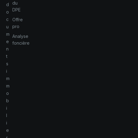
du
d
DPE
o
c
Offre
pro
u
m
Analyse
e
foncière
n
t
s
i
m
m
o
b
i
l
i
e
r