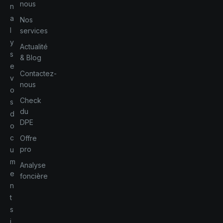
nous
n
a
Nos
l
services
y
Actualité
s
& Blog
e
Contactez-
v
nous
o
Check
s
du
d
DPE
o
c
Offre
pro
u
m
Analyse
e
foncière
n
t
s
i