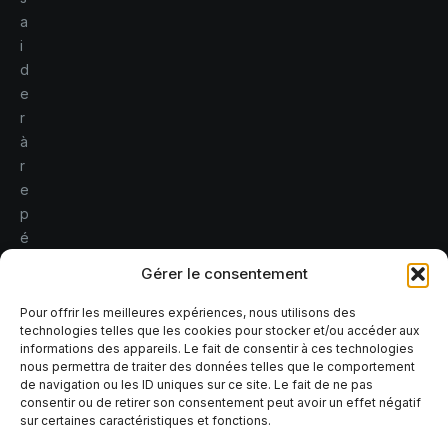
a
i
d
e
r
à
r
e
p
é
r
Gérer le consentement
e
r
Pour offrir les meilleures expériences, nous utilisons des
technologies telles que les cookies pour stocker et/ou accéder aux
l
informations des appareils. Le fait de consentir à ces technologies
e
nous permettra de traiter des données telles que le comportement
s
de navigation ou les ID uniques sur ce site. Le fait de ne pas
consentir ou de retirer son consentement peut avoir un effet négatif
r
sur certaines caractéristiques et fonctions.
i