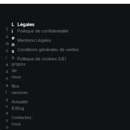
L
Légales
T
i
Politique de confidentialité
o
e
Mentions Légales
m
n
Conditions générales de ventes
o
s
i
A
Politique de cookies (UE)
propos
a
de
a
nous
n
a
Nos
l
services
y
Actualité
s
& Blog
e
Contactez-
v
nous
o