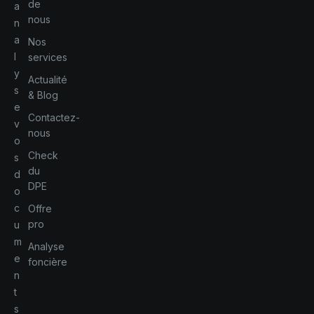
de
a
nous
n
a
Nos
l
services
y
Actualité
s
& Blog
e
Contactez-
v
nous
o
Check
s
du
d
DPE
o
c
Offre
pro
u
m
Analyse
e
foncière
n
t
s