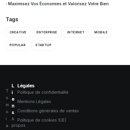
: Maximisez Vos Économies et Valorisez Votre Bien
Tags
CREATIVE
ENTERPRISE
INTERNET
MOBILE
POPULAR
STARTUP
L
Légales
T
i
Politique de confidentialité
o
e
Mentions Légales
m
n
Conditions générales de ventes
o
s
i
A
Politique de cookies (UE)
propos
a