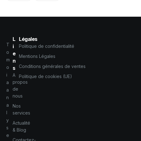
L
Légales
T
i
Politique de confidentialité
o
e
Mentions Légales
m
n
Conditions générales de ventes
o
s
i
A
Politique de cookies (UE)
propos
a
de
a
nous
n
a
Nos
l
services
y
Actualité
s
& Blog
e
Contactez-