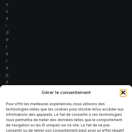
u
s
a
i
d
e
r
à
r
e
p
é
r
Gérer le consentement
e
r
Pour offrir les meilleures expériences, nous utilisons des
technologies telles que les cookies pour stocker et/ou accéder aux
l
informations des appareils. Le fait de consentir à ces technologies
e
nous permettra de traiter des données telles que le comportement
s
de navigation ou les ID uniques sur ce site. Le fait de ne pas
consentir ou de retirer son consentement peut avoir un effet négatif
r