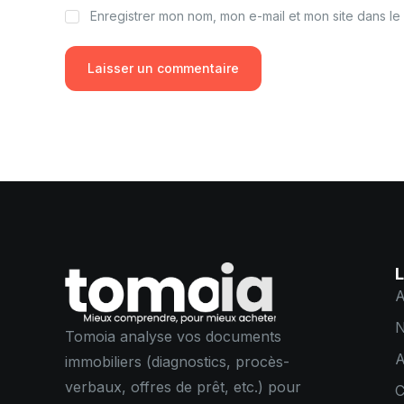
Enregistrer mon nom, mon e-mail et mon site dans l
L
A
N
Tomoia analyse vos documents
A
immobiliers (diagnostics, procès-
verbaux, offres de prêt, etc.) pour
C