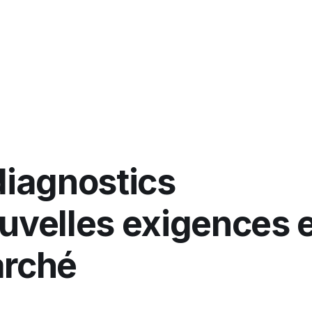
Pourquoi Tomoia
Fon
diagnostics
ouvelles exigences 
arché