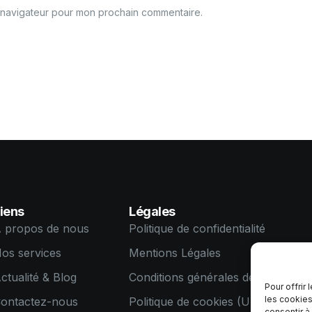
e navigateur pour mon prochain commentaire.
iens
Légales
 propos de nous
Politique de confidentialité
os services
Mentions Légales
ctualité & Blog
Conditions générales de ventes
Pour offrir
les cookies
ontactez-nous
Politique de cookies (UE)
consentir à