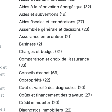
Aides à la rénovation énergétique
(32)
Aides et subventions
(19)
Aides fiscales et exonérations
(27)
Assemblée générale et décisions
(23)
Assurance emprunteur
(21)
Business
(2)
e
Charges et budget
(31)
Comparaison et choix de l’assurance
e
(33)
x et
Conseils d’achat
(69)
ent
Copropriété
(22)
Coût et validité des diagnostics
(20)
ant
Coûts et financement des travaux
(27)
est
Crédit immobilier
(20)
els
Diagnostics immobiliers
(22)