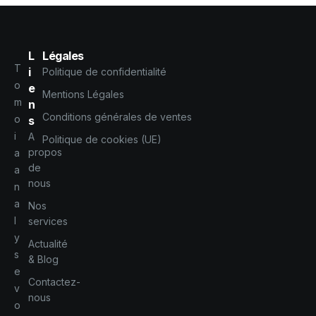
L
Légales
T
i
Politique de confidentialité
o
e
Mentions Légales
m
n
Conditions générales de ventes
o
s
i
A
Politique de cookies (UE)
propos
a
de
a
nous
n
a
Nos
l
services
y
Actualité
s
& Blog
e
Contactez-
v
nous
o