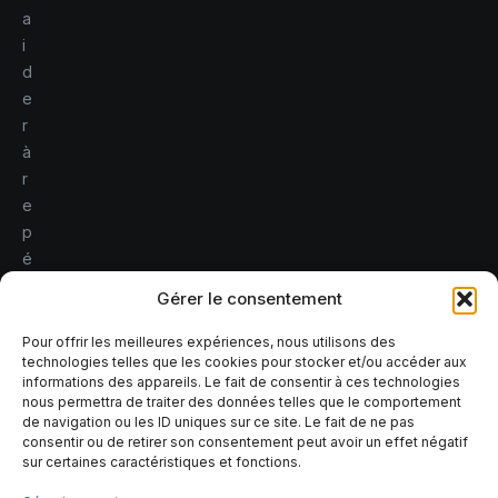
a
i
d
e
r
à
r
e
p
é
r
Gérer le consentement
e
r
Pour offrir les meilleures expériences, nous utilisons des
technologies telles que les cookies pour stocker et/ou accéder aux
l
informations des appareils. Le fait de consentir à ces technologies
e
nous permettra de traiter des données telles que le comportement
s
de navigation ou les ID uniques sur ce site. Le fait de ne pas
consentir ou de retirer son consentement peut avoir un effet négatif
r
sur certaines caractéristiques et fonctions.
i