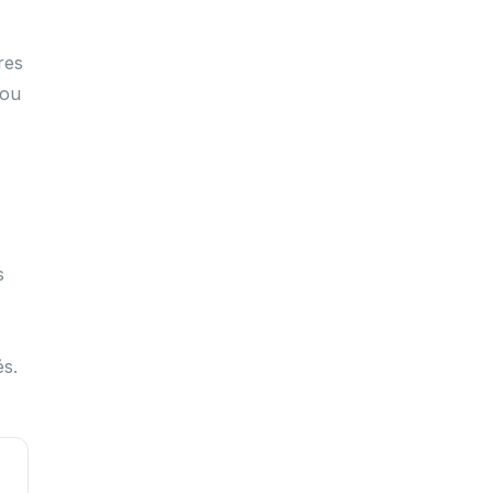
res
 ou
s
és.