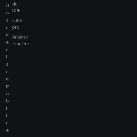
du
d
DPE
o
c
Offre
pro
u
m
Analyse
e
foncière
n
t
s
i
m
m
o
b
i
l
i
e