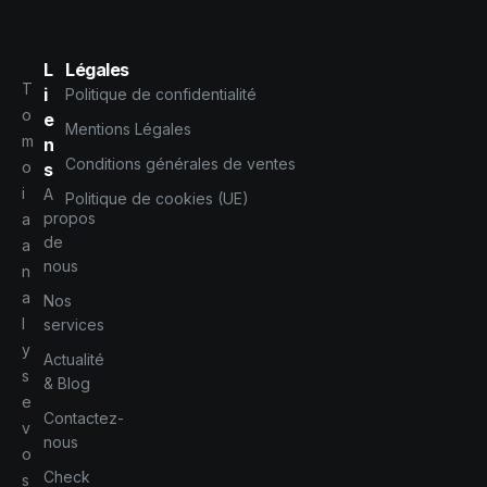
L
Légales
T
i
Politique de confidentialité
o
e
Mentions Légales
m
n
Conditions générales de ventes
o
s
i
A
Politique de cookies (UE)
propos
a
de
a
nous
n
a
Nos
l
services
y
Actualité
s
& Blog
e
Contactez-
v
nous
o
Check
s