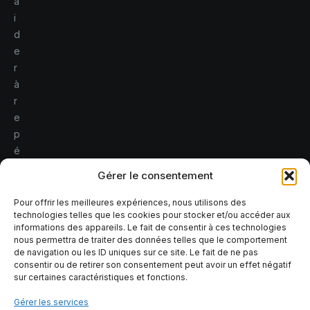
a
i
d
e
r
à
r
e
p
é
r
Gérer le consentement
e
r
Pour offrir les meilleures expériences, nous utilisons des
technologies telles que les cookies pour stocker et/ou accéder aux
l
informations des appareils. Le fait de consentir à ces technologies
e
nous permettra de traiter des données telles que le comportement
s
de navigation ou les ID uniques sur ce site. Le fait de ne pas
consentir ou de retirer son consentement peut avoir un effet négatif
r
sur certaines caractéristiques et fonctions.
i
s
Gérer les services