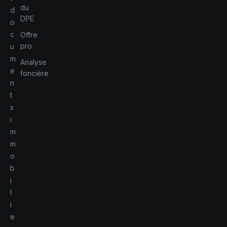
du
d
DPE
o
c
Offre
pro
u
m
Analyse
e
foncière
n
t
s
i
m
m
o
b
i
l
i
e