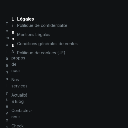
L
Légales
T
i
Politique de confidentialité
o
e
Mentions Légales
m
n
Conditions générales de ventes
o
s
i
A
Politique de cookies (UE)
propos
a
de
a
nous
n
a
Nos
l
services
y
Actualité
s
& Blog
e
Contactez-
v
nous
o
Check
s