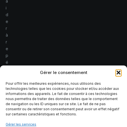
a
i
d
e
r
à
r
e
p
é
r
Gérer le consentement
e
r
Pour offrir les meilleures expériences, nous utilisons des
technologies telles que les cookies pour stocker et/ou accéder aux
l
informations des appareils. Le fait de consentir à ces technologies
e
nous permettra de traiter des données telles que le comportement
s
de navigation ou les ID uniques sur ce site. Le fait de ne pas
consentir ou de retirer son consentement peut avoir un effet négatif
r
sur certaines caractéristiques et fonctions.
i
s
Gérer les services