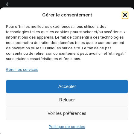
é
r
Gérer le consentement
e
r
Pour offrir les meilleures expériences, nous utilisons des
technologies telles que les cookies pour stocker et/ou accéder aux
l
informations des appareils. Le fait de consentir à ces technologies
e
nous permettra de traiter des données telles que le comportement
s
de navigation ou les ID uniques sur ce site. Le fait de ne pas
consentir ou de retirer son consentement peut avoir un effet négatif
r
sur certaines caractéristiques et fonctions.
i
s
Gérer les services
q
u
Accepter
e
s
Refuser
Voir les préférences
Tous droits réservés Tomoia
Politique de cookies