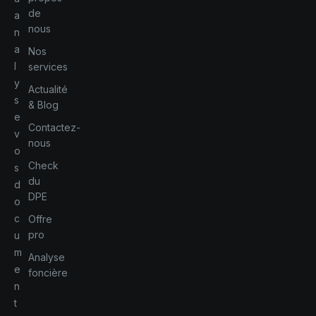
de
a
nous
n
a
Nos
l
services
y
Actualité
s
& Blog
e
Contactez-
v
nous
o
Check
s
du
d
DPE
o
c
Offre
pro
u
m
Analyse
e
foncière
n
t