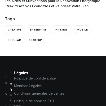
Les Aides et Subventions pour la Rénovation Énergétique
: Maximisez Vos Économies et Valorisez Votre Bien
Tags
CREATIVE
ENTERPRISE
INTERNET
MOBILE
POPULAR
STARTUP
L
Légales
T
i
Politique de confidentialité
o
e
Mentions Légales
m
n
Conditions générales de ventes
o
s
i
A
Politique de cookies (UE)
propos
a