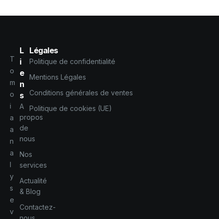
L
Légales
T
i
Politique de confidentialité
o
e
Mentions Légales
m
n
Conditions générales de ventes
o
s
i
A
Politique de cookies (UE)
propos
a
de
a
nous
n
a
Nos
l
services
y
Actualité
s
& Blog
e
Contactez-
v
nous