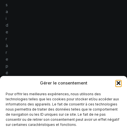
s
a
i
d
e
r
à
r
e
p
é
r
Gérer le consentement
e
r
Pour offrir les meilleures expériences, nous utilisons des
technologies telles que les cookies pour stocker et/ou accéder aux
l
informations des appareils. Le fait de consentir à ces technologies
e
nous permettra de traiter des données telles que le comportement
s
de navigation ou les ID uniques sur ce site. Le fait de ne pas
consentir ou de retirer son consentement peut avoir un effet négatif
r
sur certaines caractéristiques et fonctions.