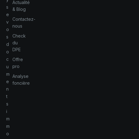
Actualité
s
& Blog
e
Contactez-
v
nous
o
Check
s
du
d
DPE
o
c
Offre
pro
u
m
Analyse
e
foncière
n
t
s
i
m
m
o