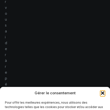
r
v
o
u
s
a
i
d
e
r
à
r
e
p
é
r
Gérer le consentement
e
r
Pour offrir les meilleures expériences, nous utilisons des
technologies telles que les cookies pour stocker et/ou accéder aux
l