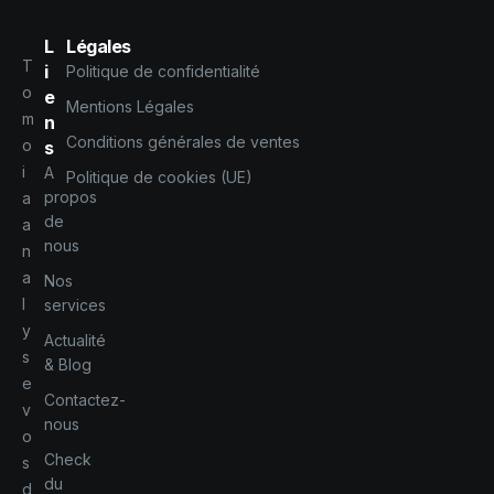
L
Légales
T
i
Politique de confidentialité
o
e
Mentions Légales
m
n
Conditions générales de ventes
o
s
i
A
Politique de cookies (UE)
propos
a
de
a
nous
n
a
Nos
l
services
y
Actualité
s
& Blog
e
Contactez-
v
nous
o
Check
s
du
d