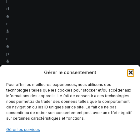
i
d
e
r
à
r
e
p
é
r
Gérer le consentement
e
r
Pour offrir les meilleures expériences, nous utilisons des
technologies telles que les cookies pour stocker et/ou accéder aux
l
informations des appareils. Le fait de consentir à ces technologies
e
nous permettra de traiter des données telles que le comportement
s
de navigation ou les ID uniques sur ce site. Le fait de ne pas
consentir ou de retirer son consentement peut avoir un effet négatif
r
sur certaines caractéristiques et fonctions.
i
s
Gérer les services
q