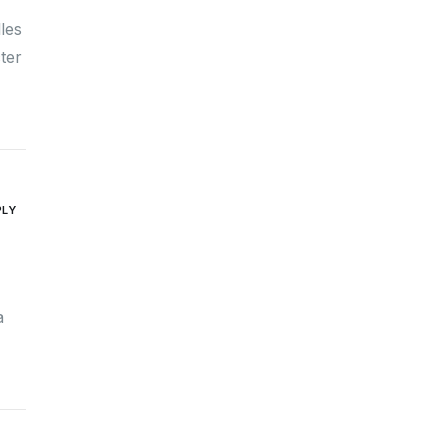
les
ter
PLY
a