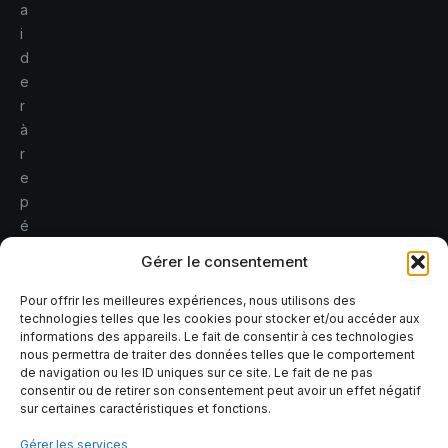
a
i
d
e
r
à
r
e
p
é
r
Gérer le consentement
e
r
Pour offrir les meilleures expériences, nous utilisons des
technologies telles que les cookies pour stocker et/ou accéder aux
l
informations des appareils. Le fait de consentir à ces technologies
e
nous permettra de traiter des données telles que le comportement
s
de navigation ou les ID uniques sur ce site. Le fait de ne pas
consentir ou de retirer son consentement peut avoir un effet négatif
r
sur certaines caractéristiques et fonctions.
i
s
Gérer les services