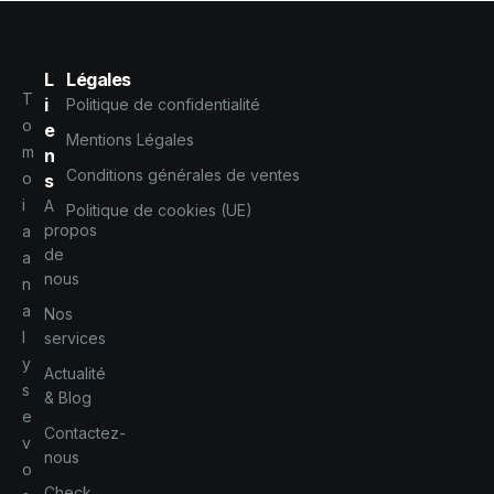
L
Légales
T
i
Politique de confidentialité
o
e
Mentions Légales
m
n
Conditions générales de ventes
o
s
i
A
Politique de cookies (UE)
propos
a
de
a
nous
n
a
Nos
l
services
y
Actualité
s
& Blog
e
Contactez-
v
nous
o
Check