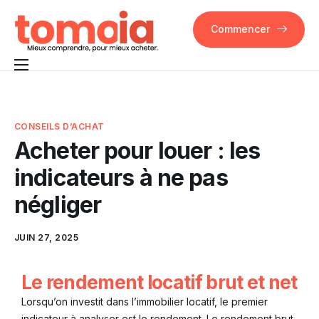
Commencer
Pourquoi Tomoia
Fonctionnalités
CONSEILS D’ACHAT
Acheter pour louer : les
FAQ
indicateurs à ne pas
Contact
négliger
JUIN 27, 2025
Le rendement locatif brut et net
Lorsqu’on investit dans l’immobilier locatif, le premier
indicateur à analyser est le rendement. Le rendement brut