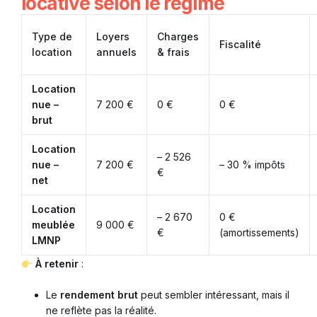
locative selon le régime
Type de
Loyers
Charges
Fiscalité
location
annuels
& frais
Location
nue –
7 200 €
0 €
0 €
brut
Location
– 2 526
nue –
7 200 €
– 30 % impôts
€
net
Location
– 2 670
0 €
meublée
9 000 €
€
(amortissements)
LMNP
À retenir
:
Le
rendement brut
peut sembler intéressant, mais il
ne reflète pas la réalité.