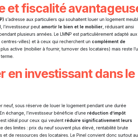
 et fiscalité avantageus
P)
s’adresse aux particuliers qui souhaitent louer un logement meubl
l, l’investisseur peut
amortir le bien et le mobilier
, réduisant ainsi
rs pendant plusieurs années. Le LMNP est particulièrement adapté aux
, centres-villes) et à ceux qui recherchent un
complément de
us active (mobilier à fournir, turnover des locataires) mais reste l’
g terme.
er en investissant dans le
lier neuf, sous réserve de louer le logement pendant une durée
 En échange, l’investisseur bénéficie d’une
réduction d’impôt
f est idéal pour ceux qui veulent
réduire significativement leurs
e des limites : prix du neuf souvent plus élevé, rentabilité brute
rs et de ressources des locataires. Le Pinel convient donc surtout a