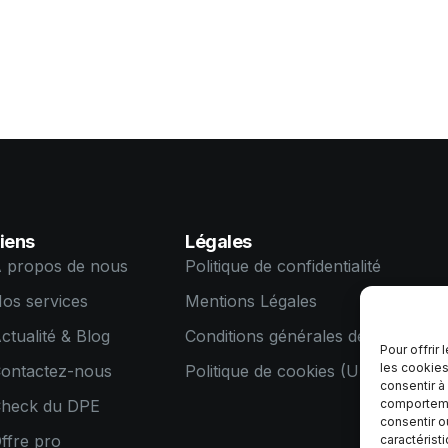
iens
Légales
 propos de nous
Politique de confidentialité
os services
Mentions Légales
ctualité & Blog
Conditions générales de ventes
Pour offrir
les cookies
ontactez-nous
Politique de cookies (UE)
consentir à
heck du DPE
comportemen
consentir o
ffre pro
caractérist