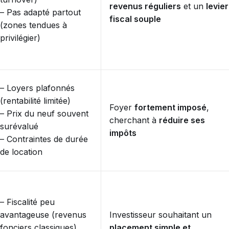
revenus réguliers
et un
levier
– Pas adapté partout
fiscal souple
(zones tendues à
privilégier)
– Loyers plafonnés
(rentabilité limitée)
Foyer
fortement imposé
,
– Prix du neuf souvent
cherchant à
réduire ses
surévalué
impôts
– Contraintes de durée
de location
– Fiscalité peu
avantageuse (revenus
Investisseur souhaitant un
fonciers classiques)
placement simple et