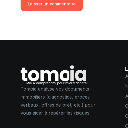
L
A
N
Tomoia analyse vos documents
A
immobiliers (diagnostics, procès-
verbaux, offres de prêt, etc.) pour
C
vous aider à repérer les risques
C
O